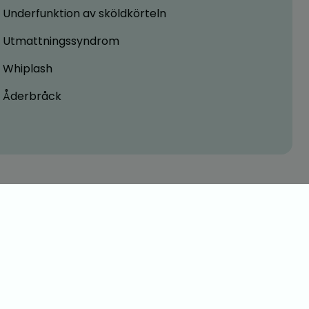
Underfunktion av sköldkörteln
Utmattningssyndrom
Whiplash
Åderbråck