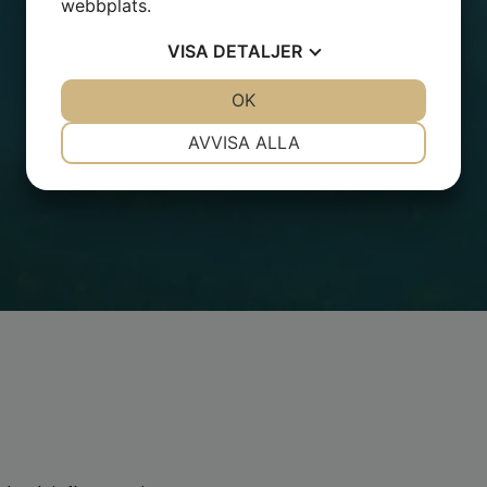
webbplats.
VISA
DETALJER
JA
NEJ
OK
JA
NEJ
NÖDVÄNDIG
INSTÄLLNINGAR
AVVISA ALLA
JA
NEJ
JA
NEJ
MARKNADSFÖRING
STATISTIK