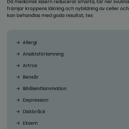
Då medicinsk lasern reducerar smärta, tar ner svull
främjar kroppens läkning och nybildning av celler o
kan behandlas med goda resultat, tex:
Allergi
Ansiktsförlamning
Artros
Bensår
Bihåleinflammation
Depression
Diskbråck
Eksem