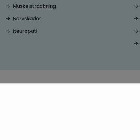
Muskelsträckning
Nervskador
Neuropati