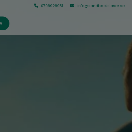
0708928951
info@sandbackslaser.se
A