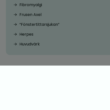
Fibromyalgi
Frusen Axel
“Fönstertittarsjukan”
Herpes
Huvudvärk